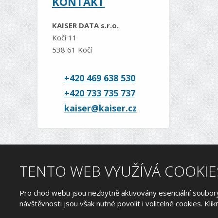
KONTAKT
KAISER DATA s.r.o.
Kočí 11
538 61 Kočí
+420 469 638 530
+420 733 735 737
kaiser@kaiser.cz
TENTO WEB VYUŽÍVÁ COOKIE
Pro chod webu jsou nezbytně aktivovány esenciální soubory
návštěvnosti jsou však nutné povolit i volitelné cookies. Klik