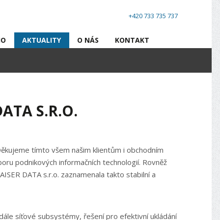
+420 733 735 737
IO
AKTUALITY
O NÁS
KONTAKT
ATA S.R.O.
 Děkujeme tímto všem našim klientům i obchodním
boru podnikových informačních technologií. Rovněž
ISER DATA s.r.o. zaznamenala takto stabilní a
le síťové subsystémy, řešení pro efektivní ukládání