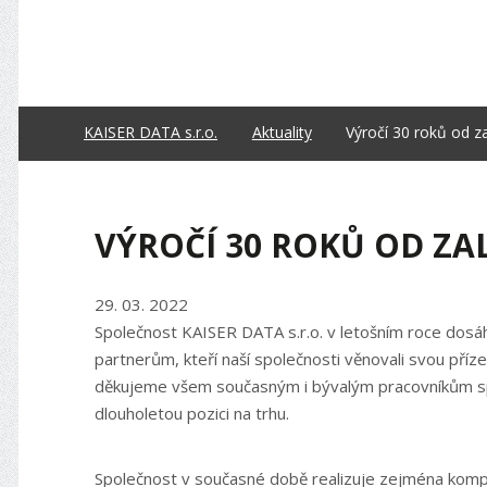
VÝROČÍ
30
ROKŮ
OD
KAISER DATA s.r.o.
Aktuality
Výročí 30 roků od z
ZALOŽENÍ
SPOLEČNOSTI
VÝROČÍ 30 ROKŮ OD ZAL
KAISER
DATA
29. 03. 2022
S.R.O.
Společnost KAISER DATA s.r.o. v letošním roce dosá
partnerům, kteří naší společnosti věnovali svou pří
děkujeme všem současným i bývalým pracovníkům spol
dlouholetou pozici na trhu.
Společnost v současné době realizuje zejména kompl