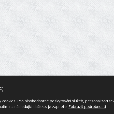
S
2026, KAISER DATA s.r.o.
 cookies. Pro plnohodnotné poskytování služeb, personalizaci re
Mapa stránek
|
Podmínky použití
nutím na následující tlačítko, je zapnete.
Zobrazit podrobnosti