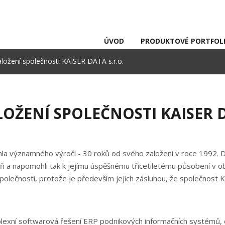
ÚVOD
PRODUKTOVÉ PORTFOL
aložení společnosti KAISER DATA s.r.o.
OŽENÍ SPOLEČNOSTI KAISER D
hla významného výročí - 30 roků od svého založení v roce 1992.
zeň a napomohli tak k jejímu úspěšnému třicetiletému působení v o
ečnosti, protože je především jejich zásluhou, že společnost KA
exní softwarová řešení ERP podnikových informačních systémů, dá