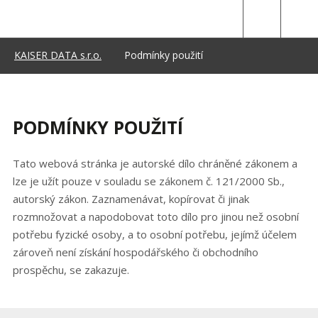
PODMÍNKY
POUŽITÍ
KAISER DATA s.r.o.
Podmínky použití
PODMÍNKY POUŽITÍ
Tato webová stránka je autorské dílo chráněné zákonem a
lze je užít pouze v souladu se zákonem č. 121/2000 Sb.,
autorský zákon. Zaznamenávat, kopírovat či jinak
rozmnožovat a napodobovat toto dílo pro jinou než osobní
potřebu fyzické osoby, a to osobní potřebu, jejímž účelem
zároveň není získání hospodářského či obchodního
prospěchu, se zakazuje.